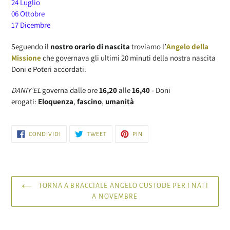
24 Luglio
06 Ottobre
17 Dicembre
Seguendo il
nostro orario di nascita
troviamo l’
Angelo della
Missione
che governava gli ultimi 20 minuti della nostra nascita
Doni e Poteri accordati:
DANIY’EL
governa dalle ore
16,20
alle
16,40
- Doni
erogati:
Eloquenza
,
fascino
,
umanità
CONDIVIDI
TWITTA
PINNA
CONDIVIDI
TWEET
PIN
SU
SU
SU
FACEBOOK
TWITTER
PINTEREST
TORNA A BRACCIALE ANGELO CUSTODE PER I NATI
A NOVEMBRE