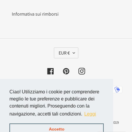
Informativa sui rimborsi
V
EUR €
A
L
U
Facebook
Pinterest
Instagram
T
A
Metodi
Ciao! Utilizziamo i cookie per comprendere
di
meglio le tue preferenze e pubblicare dei
pagamento
contenuti migliori. Proseguendo con la
navigazione, accetti tali condizioni.
Leggi
© 2026,
eco gioia
di Roberta Matteini - Via delle Sorgenti, 11 - 52019
Accetto
Laterina-Pergine Valdarno (AR)