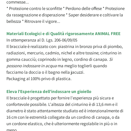
commesse...
* Protezione contro le sconfitte * Perdono delle offese * Protezione
da rassegnazione e disperazione * Saper desiderare e coltivare la
bellezza * Ritrovare il vigore...
Materiali Ecologici e di Qualità rigorosamente ANIMAL FREE
In ottemperanza al D. Lgs. 206-06/09/05
Il bracciale è realizzato con: piastrina in bronzo priva di piombo,
radiazioni, mercurio, cadmio, nichel e altre tossine; cinturino in
gomma caucciù; coprinodo in legno, cordino di canapa.
Si
possono indossare in acqua
ma meglio toglierli quando
facciamo la doccia o il bagno nella jacuzzi.
Packaging al 100% privo di plastica.
Eleva l'Esperienza dell'indossare un gioiello
Il bracciale è progettato per fornire l'esperienza più sicura e
confortevole possibile. L'altezza del cinturino è di 13,6 mm e il
diametro è stato attentamente studiato ed è intenzionalmente di
16 cm con le estremità collegate da un cordino di canapa, o da
un cordone elastico, che è ulteriormente regolabile in più o in
meno.