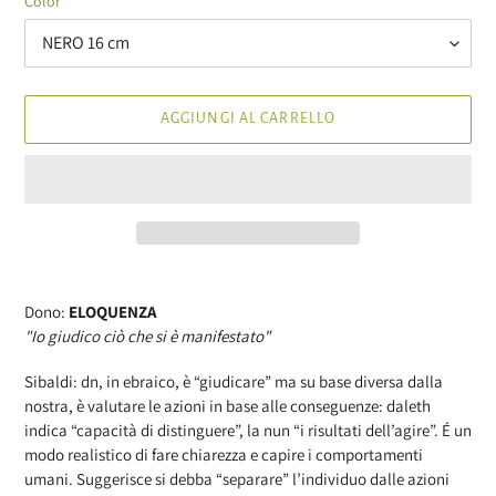
Color
AGGIUNGI AL CARRELLO
Inserimento
del
Dono:
ELOQUENZA
prodotto
"Io giudico ciò che si è manifestato"
nel
carrello
Sibaldi: dn, in ebraico, è “giudicare” ma su base diversa dalla
nostra, è valutare le azioni in base alle conseguenze: daleth
indica “capacità di distinguere”, la nun “i risultati dell’agire”. É un
modo realistico di fare chiarezza e capire i comportamenti
umani. Suggerisce si debba “separare” l’individuo dalle azioni