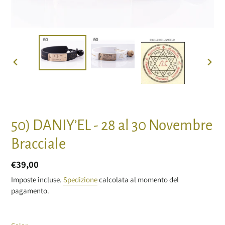
SLIDE
SLIDE
PRECEDENTE
SUCC
50) DANIY’EL - 28 al 30 Novembre
Bracciale
Prezzo
€39,00
di
Imposte incluse.
Spedizione
calcolata al momento del
pagamento.
listino