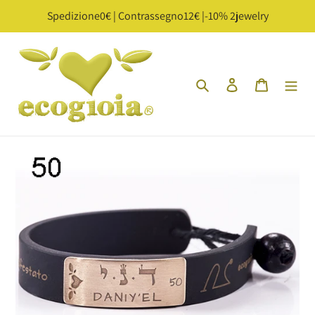
Vai
Spedizione0€ | Contrassegno12€ |-10% 2jewelry
direttamente
ai
contenuti
Cerca
Accedi
Carrello