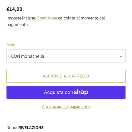
Prezzo
€14,00
di
Imposte incluse.
Spedizione
calcolata al momento del
pagamento.
listino
Style
AGGIUNGI AL CARRELLO
Altre opzioni di pagamento
Inserimento
del
Dono:
RIVELAZIONE
prodotto