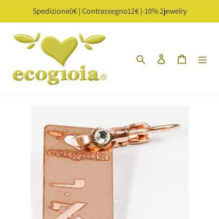
Vai
Spedizione0€ | Contrassegno12€ |-10% 2jewelry
direttamente
ai
contenuti
Cerca
Accedi
Carrello