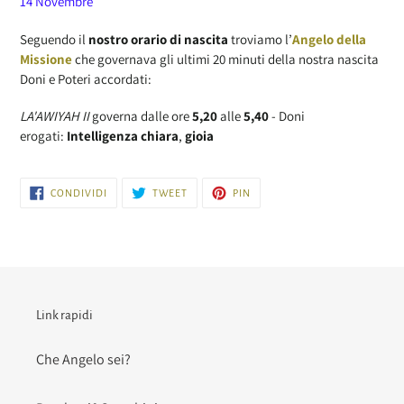
14 Novembre
Seguendo il
nostro orario di nascita
troviamo l’
Angelo della
Missione
che governava gli ultimi 20 minuti della nostra nascita
Doni e Poteri accordati:
LA'AWIYAH II
governa dalle ore
5,20
alle
5,40
- Doni
erogati:
Intelligenza chiara
,
gioia
CONDIVIDI
TWITTA
PINNA
CONDIVIDI
TWEET
PIN
SU
SU
SU
FACEBOOK
TWITTER
PINTEREST
Link rapidi
Che Angelo sei?