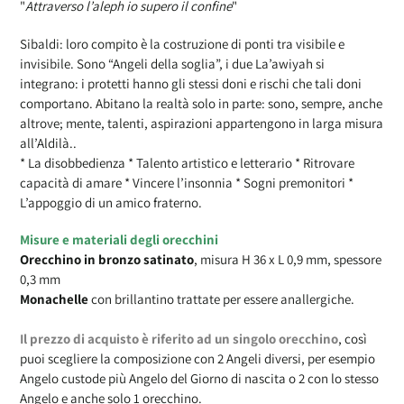
"
Attraverso l’aleph io supero il confine
"
nel
carrello
Sibaldi: loro compito è la costruzione di ponti tra visibile e
invisibile. Sono “Angeli della soglia”, i due La’awiyah si
integrano: i protetti hanno gli stessi doni e rischi che tali doni
comportano. Abitano la realtà solo in parte: sono, sempre, anche
altrove; mente, talenti, aspirazioni appartengono in larga misura
all’Aldilà..
* La disobbedienza * Talento artistico e letterario * Ritrovare
capacità di amare * Vincere l’insonnia * Sogni premonitori *
L’appoggio di un amico fraterno.
Misure e materiali degli orecchini
Orecchino in bronzo
satinato
, misura H 36 x L 0,9 mm
, spessore
0,3 mm
Monachelle
con brillantino trattate per essere anallergiche.
Il prezzo di acquisto è riferito ad un singolo orecchino
, così
puoi scegliere la composizione con 2 Angeli diversi, per esempio
Angelo custode più Angelo del Giorno di nascita o 2 con lo stesso
Angelo e anche solo 1 orecchino.