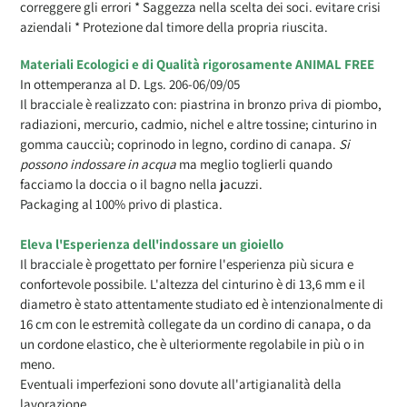
correggere gli errori * Saggezza nella scelta dei soci. evitare crisi
aziendali * Protezione dal timore della propria riuscita.
Materiali Ecologici e di Qualità rigorosamente ANIMAL FREE
In ottemperanza al D. Lgs. 206-06/09/05
Il bracciale è realizzato con: piastrina in bronzo priva di piombo,
radiazioni, mercurio, cadmio, nichel e altre tossine; cinturino in
gomma caucciù; coprinodo in legno, cordino di canapa.
Si
possono indossare in acqua
ma meglio toglierli quando
facciamo la doccia o il bagno nella jacuzzi.
Packaging al 100% privo di plastica.
Eleva l'Esperienza dell'indossare un gioiello
Il bracciale è progettato per fornire l'esperienza più sicura e
confortevole possibile. L'altezza del cinturino è di 13,6 mm e il
diametro è stato attentamente studiato ed è intenzionalmente di
16 cm con le estremità collegate da un cordino di canapa, o da
un cordone elastico, che è ulteriormente regolabile in più o in
meno.
Eventuali imperfezioni sono dovute all'artigianalità della
lavorazione.