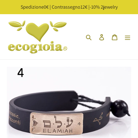
Vai
Spedizione0€ | Contrassegno12€ |-10% 2jewelry
direttamente
ai
contenuti
Cerca
Accedi
Carrello