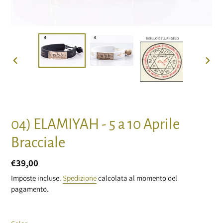
SLIDE
SLIDE
PRECEDENTE
SUCC
04) ELAMIYAH - 5 a 10 Aprile
Bracciale
Prezzo
€39,00
di
Imposte incluse.
Spedizione
calcolata al momento del
pagamento.
listino