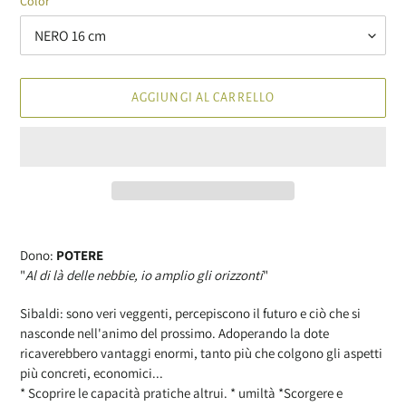
Color
AGGIUNGI AL CARRELLO
Inserimento
del
Dono:
POTERE
prodotto
"
Al di là delle nebbie, io amplio gli orizzonti
"
nel
carrello
Sibaldi: sono veri veggenti, percepiscono il futuro e ciò che si
nasconde nell'animo del prossimo. Adoperando la dote
ricaverebbero vantaggi enormi, tanto più che colgono gli aspetti
più concreti, economici...
* Scoprire le capacità pratiche altrui. * umiltà *Scorgere e