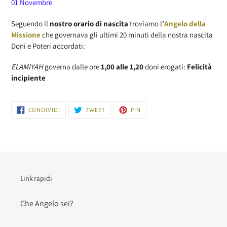
01 Novembre
Seguendo il
nostro orario di nascita
troviamo l’
Angelo della
Missione
che governava gli ultimi 20 minuti della nostra nascita
Doni e Poteri accordati:
ELAMIYAH
governa dalle ore
1,00 alle 1,20
doni erogati:
Felicità
incipiente
CONDIVIDI
TWITTA
PINNA
CONDIVIDI
TWEET
PIN
SU
SU
SU
FACEBOOK
TWITTER
PINTEREST
Link rapidi
Che Angelo sei?